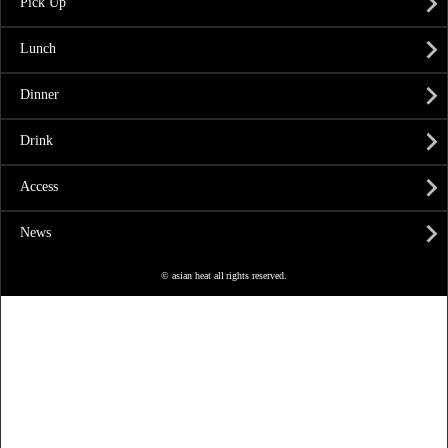
Pick Up
Lunch
Dinner
Drink
Access
News
© asian heat all rights reserved.