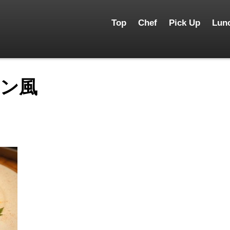
Top
Chef
Pick Up
Lun
アン風